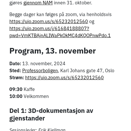
gjøres
gjennom NAM
innen 31. oktober.
Begge dager kan følges på zoom, via henholdsvis
https://uio.zoom.us/s/65232012560
og
https://uio.zoom.us/j/61684188807?
pwd=VmKTBAjnALIWaPkOkMC4dKQOPnwPdo.1
Program, 13. november
Dato:
13. november, 2024
Sted:
Professorboligen
, Karl Johans gate 47, Oslo
Strøm:
https://uio.zoom.us/s/65232012560
09:30
Kaffe
10:00
Velkommen
Del 1: 3D-dokumentasjon av
gjenstander
Sesjonsleder: Erik Kjellman