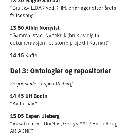
13:30
Magne Samdal
“Bruk av LIDAR ved KHM, erfaringer etter årets
feltsesong”
13:50
Albin Norqvist
“Gammal stad, Ny teknik (bruk av digital
dokumentasjon i et större projekt i Kalmar)”
14:15
Kaffe
Del 3: Ontologier og repositorier
Sesjonsleder: Espen Uleberg
14:45
Ulf Bodin
“Kulturnav”
15:05
Espen Uleberg
“Vokabularer i UniMus, Gettys AAT / PeriodO og
ARIADNE”