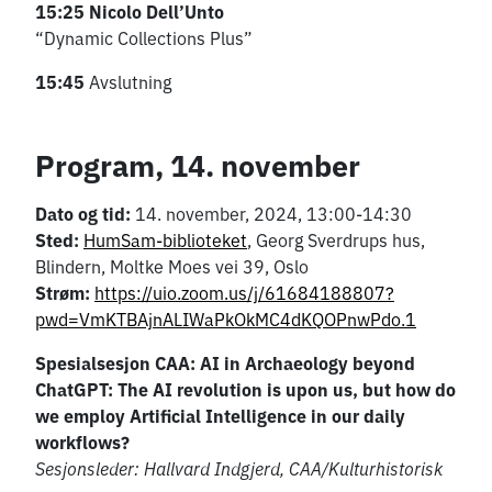
15:25
Nicolo Dell’Unto
“Dynamic Collections Plus”
15:45
Avslutning
Program, 14. november
Dato og tid:
14. november, 2024, 13:00-14:30
Sted:
HumSam-biblioteket
, Georg Sverdrups hus,
Blindern, Moltke Moes vei 39, Oslo
Strøm:
https://uio.zoom.us/j/61684188807?
pwd=VmKTBAjnALIWaPkOkMC4dKQOPnwPdo.1
Spesialsesjon CAA: AI in Archaeology beyond
ChatGPT: The AI revolution is upon us, but how do
we employ Artificial Intelligence in our daily
workflows?
Sesjonsleder: Hallvard Indgjerd, CAA/Kulturhistorisk