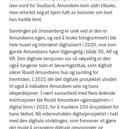
isen nord for Svalbard. Amundsen kom aldri tilbake,
men etterlot seg et hjem fullt av historier om livet
han hadde levd.
Samlingen på
Uranienborg
er unik ved at den er
Amundsens egen, og ved å bruke fotogrammetri ble
hele huset og interiøret digitalisert i 2020, noe som
gjorde Amundsens hjem tilgjengelig i både 3D, AR og
VR. Den digitale versjonen var så nøyaktig at den
også fungerer som et bevaringstiltak, som digitalt
sikrer Roald Amundsens hus og samling for
fremtiden. I 2021 ble det digitale prosjektet utvidet
til også å inkludere Amundsen selv og hans
ekspedisjoner. I nært samarbeid med flere ledende
institusjoner ble Roald Amundsen «gjenopplivet» i
digital form i 2022, for å markere 150-årsjubileet for
hans fødsel. Nå videreutvikles digitalprosjektet i takt
med den digitale utviklingen, som fremover vil gjøre
det mulig å arrangere digitale omvisninger og