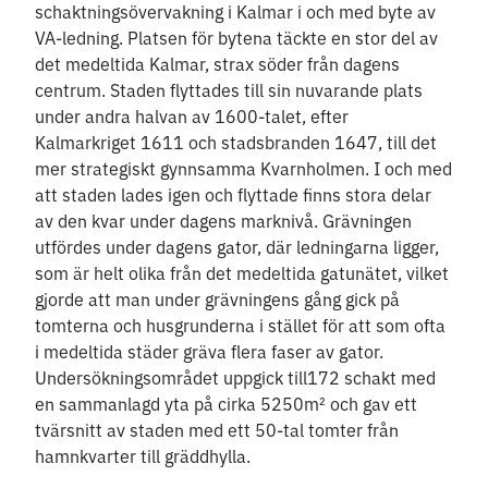
schaktningsövervakning i Kalmar i och med byte av
VA-ledning. Platsen för bytena täckte en stor del av
det medeltida Kalmar, strax söder från dagens
centrum. Staden flyttades till sin nuvarande plats
under andra halvan av 1600-talet, efter
Kalmarkriget 1611 och stadsbranden 1647, till det
mer strategiskt gynnsamma Kvarnholmen. I och med
att staden lades igen och flyttade finns stora delar
av den kvar under dagens marknivå. Grävningen
utfördes under dagens gator, där ledningarna ligger,
som är helt olika från det medeltida gatunätet, vilket
gjorde att man under grävningens gång gick på
tomterna och husgrunderna i stället för att som ofta
i medeltida städer gräva flera faser av gator.
Undersökningsområdet uppgick till172 schakt med
en sammanlagd yta på cirka 5250m² och gav ett
tvärsnitt av staden med ett 50-tal tomter från
hamnkvarter till gräddhylla.